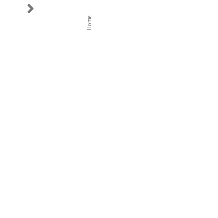
|
следующий
DURANTE
Home